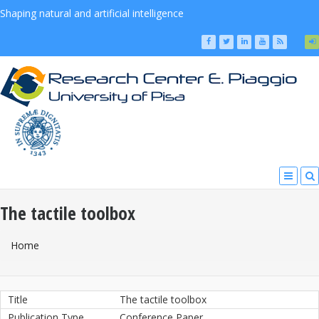
Shaping natural and artificial intelligence
The tactile toolbox
You Are Here
Home
Title
The tactile toolbox
Publication Type
Conference Paper