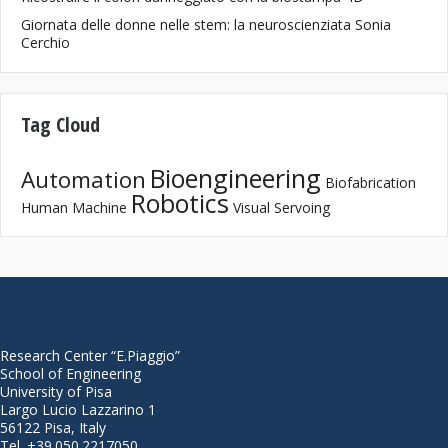
Giornata delle donne nelle stem: la neuroscienziata Sonia
Cerchio
Tag Cloud
Bioengineering
Automation
Biofabrication
Robotics
Human Machine
Visual Servoing
Research Center “E.Piaggio”
School of Engineering
University of Pisa
Largo Lucio Lazzarino 1
56122 Pisa, Italy
Tel. +39.050.2217050