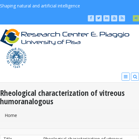
Shaping natural and artificial intelligence
Rheological characterization of vitreous
humoranalogous
You Are Here
Home
Title
Rheological characterization of vitreous