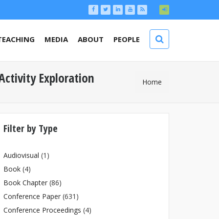
TEACHING
MEDIA
ABOUT
PEOPLE
ctivity Exploration
You Are
Home
Here
Filter by Type
Audiovisual
(1)
Book
(4)
Book Chapter
(86)
Conference Paper
(631)
Conference Proceedings
(4)