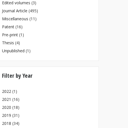
Edited volumes
(3)
Journal Article
(495)
Miscellaneous
(11)
Patent
(16)
Pre-print
(1)
Thesis
(4)
Unpublished
(1)
Filter by Year
2022
(1)
2021
(16)
2020
(18)
2019
(31)
2018
(34)