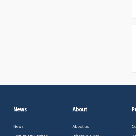
News
About
P
News
About us
Co