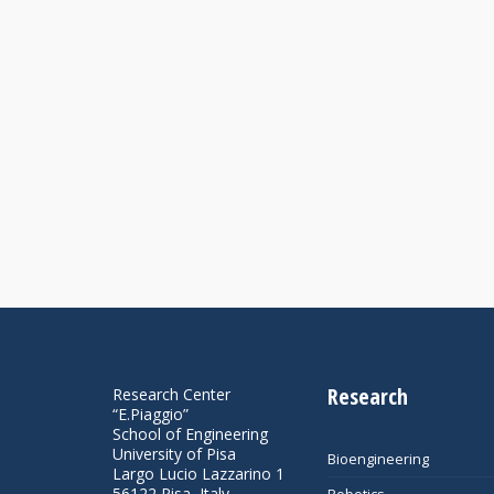
Research
Research Center
“E.Piaggio”
School of Engineering
University of Pisa
Bioengineering
Largo Lucio Lazzarino 1
56122 Pisa, Italy