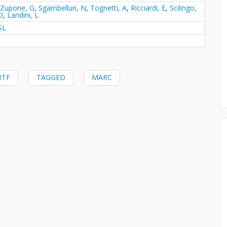
Zupone, G
,
Sgambelluri, N
,
Tognetti, A
,
Ricciardi, E
,
Scilingo,
D
,
Landini, L
SL
RTF
TAGGED
MARC