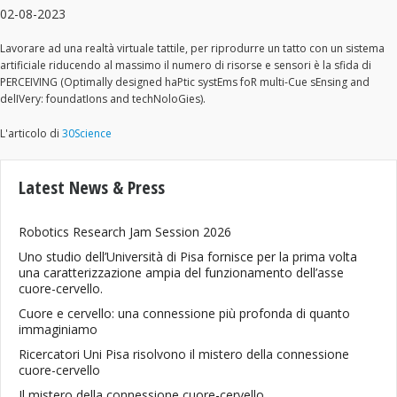
02-08-2023
Lavorare ad una realtà virtuale tattile, per riprodurre un tatto con un sistema
artificiale riducendo al massimo il numero di risorse e sensori è la sfida di
PERCEIVING (Optimally designed haPtic systEms foR multi-Cue sEnsing and
delIVery: foundatIons and techNoloGies).
L'articolo di
30Science
Latest News & Press
Robotics Research Jam Session 2026
Uno studio dell’Università di Pisa fornisce per la prima volta
una caratterizzazione ampia del funzionamento dell’asse
cuore-cervello.
Cuore e cervello: una connessione più profonda di quanto
immaginiamo
Ricercatori Uni Pisa risolvono il mistero della connessione
cuore-cervello
Il mistero della connessione cuore-cervello