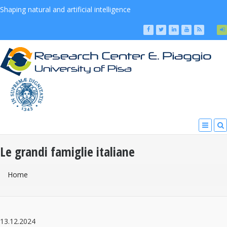
Shaping natural and artificial intelligence
Le grandi famiglie italiane
You Are Here
Home
13.12.2024