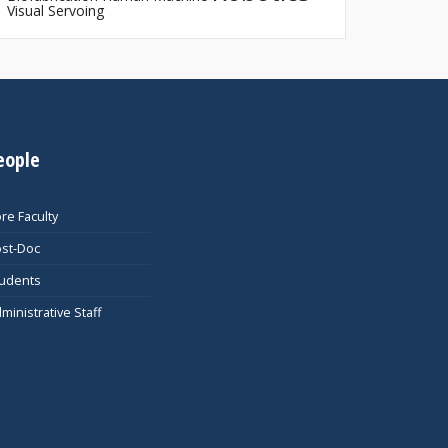
Visual Servoing
eople
re Faculty
st-Doc
udents
ministrative Staff