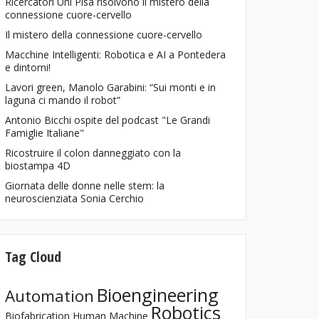
Ricercatori Uni Pisa risolvono il mistero della
connessione cuore-cervello
Il mistero della connessione cuore-cervello
Macchine Intelligenti: Robotica e AI a Pontedera
e dintorni!
Lavori green, Manolo Garabini: “Sui monti e in
laguna ci mando il robot”
Antonio Bicchi ospite del podcast "Le Grandi
Famiglie Italiane"
Ricostruire il colon danneggiato con la
biostampa 4D
Giornata delle donne nelle stem: la
neuroscienziata Sonia Cerchio
Tag Cloud
Bioengineering
Automation
Robotics
Biofabrication
Human Machine