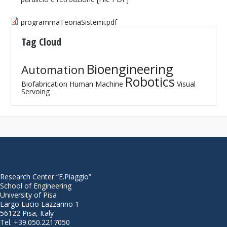
programmaTeoriaSistemi.pdf
Tag Cloud
Bioengineering
Automation
Robotics
Biofabrication
Human Machine
Visual
Servoing
Research Center “E.Piaggio”
School of Engineering
University of Pisa
Largo Lucio Lazzarino 1
56122 Pisa, Italy
Tel. +39.050.2217050